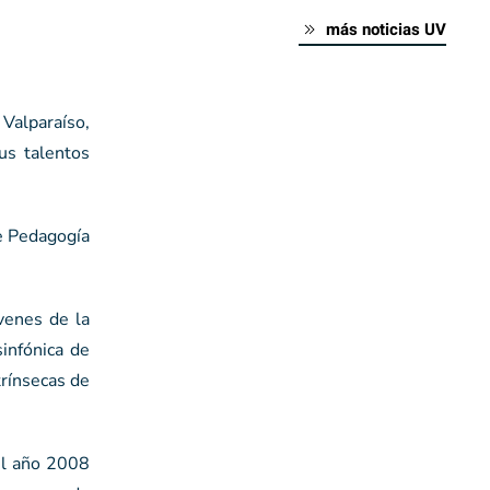
más noticias UV
 Valparaíso,
us talentos
e Pedagogía
venes de la
infónica de
trínsecas de
el año 2008