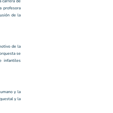
a carrera de
a profesora
usión de la
motivo de la
 orquesta se
 infantiles
humano y la
questal y la