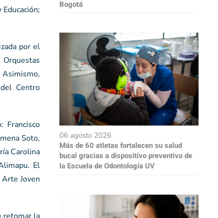
Bogotá
y Educación;
zada por el
e Orquestas
o. Asimismo,
 del Centro
: Francisco
06 agosto 2026
Ximena Soto,
Más de 60 atletas fortalecen su salud
ía Carolina
bucal gracias a dispositivo preventivo de
Alimapu. El
la Escuela de Odontología UV
o Arte Joven
e retomar la