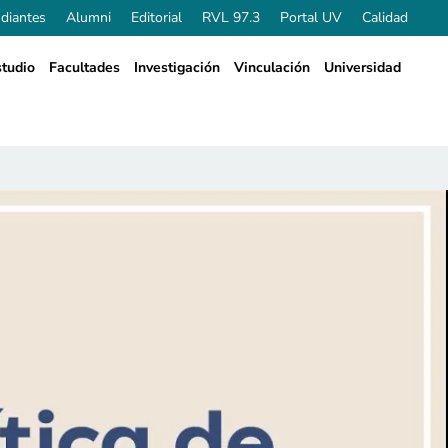
diantes
Alumni
Editorial
RVL 97.3
Portal UV
Calidad
tudio
Facultades
Investigación
Vinculación
Universidad