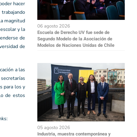
 poder hacer
 trabajando
 la magnitud
06 agosto 2026
escolar y la
Escuela de Derecho UV fue sede de
tenderse de
Segundo Modelo de la Asociación de
Modelos de Naciones Unidas de Chile
versidad de
cación a las
secretarías
s para los y
lo de estos
nks:
05 agosto 2026
Industria, muestra contemporánea y