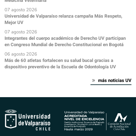
Medicina Veterinaria
07 agosto 2026
Universidad de Valparaíso relanza campaña Más Respeto,
Mejor UV
07 agosto 2026
Integrantes del cuerpo académico de Derecho UV participan
en Congreso Mundial de Derecho Constitucional en Bogotá
06 agosto 2026
Más de 60 atletas fortalecen su salud bucal gracias a
dispositivo preventivo de la Escuela de Odontología UV
más noticias UV