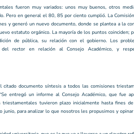
entales fueron muy variados: unos muy buenos, otros medi
o. Pero en general el 80, 85 por ciento cumplió. La Comisión
rmes y generó un nuevo documento, donde se plantea a la co
uevo estatuto orgánico. La mayoría de los puntos coinciden; 
ición de pública, su relación con el gobierno. Los prob
 del rector en relación al Consejo Académico, y resp
 el citado documento síntesis a todos las comisiones triesta
. “Se entregó un informe al Consejo Académico, que fue a
s triestamentales tuvieron plazo inicialmente hasta fines d
 junio, para analizar lo que nosotros les propusimos y opina