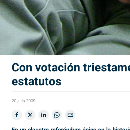
Con votación triestame
estatutos
20 julio 2009
En un claustro referéndum único en la historia