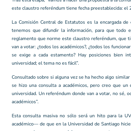
Tras esta etapa, “vamos a hacer una propuesta a la comun
este claustro referéndum tiene fecha preestablecida: el 
La Comisión Central de Estatutos es la encargada de 
tenemos que difundir la información, para que todo
reglamento que norme este claustro referéndum, que ti
van a votar: ¿todos los académicos?, ¿todos los funciona
se exige a cada estamento? Hay posiciones bien in
universidad; el tema no es fácil”.
Consultado sobre si alguna vez se ha hecho algo similar 
se hizo una consulta a académicos, pero creo que un 
universidad. Un referéndum donde van a votar, no sé, oc
académicos”.
Esta consulta masiva no sólo será un hito para la UV
académico— de que en la Universidad de Santiago hicie