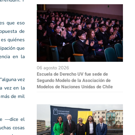
eferéndum. Y
tes que eso
ropuesta de
 es quiénes
cipación que
ncia en la
06 agosto 2026
Escuela de Derecho UV fue sede de
 “alguna vez
Segundo Modelo de la Asociación de
Modelos de Naciones Unidas de Chile
a vez en la
, más de mil
te —dice el
uchas cosas