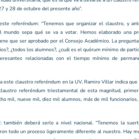
idad universitaria, que es la que va a llevarse a un claustro r
27 y 28 de octubre del presente año”.
este referéndum: “Tenemos que organizar el claustro, y an
 el mundo sepa qué se va a votar. Hemos elaborado una p
ene que ser aprobado por el Consejo Académico. La pregunta
rios?, ¿todos los alumnos?, ¿cuál es el quórum mínimo de parti
teresantes relacionadas con el tiempo mínimo de permane
a este claustro referéndum en la UV, Ramiro Villar indica que
claustro referéndum triestamental de esta magnitud, primer
ho mil, nueve mil, diez mil alumnos, más de mil funcionarios
: también deberá serlo a nivel nacional. “Tenemos la suer
ron todo un proceso ligeramente diferente al nuestro. Hay m