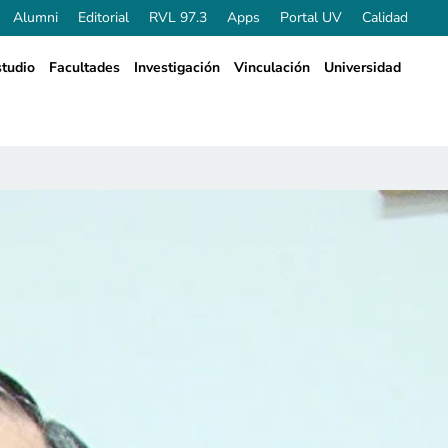
Alumni
Editorial
RVL 97.3
Apps
Portal UV
Calidad
tudio
Facultades
Investigación
Vinculación
Universidad