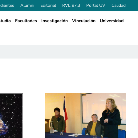
diantes
Alumni
Editorial
RVL 97.3
Portal UV
Calidad
tudio
Facultades
Investigación
Vinculación
Universidad