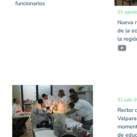
funcionarios
03 agost
Nueva r
de la e
la regió
31 julio 
Rector 
Valpara
momento
de educ