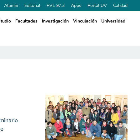
Alumni
Editorial
RVL 97.3
Apps
Portal UV
Calidad
tudio
Facultades
Investigación
Vinculación
Universidad
eminario
de