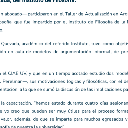
da, del Instituto de Filosofía.
un abogado— participaron en el Taller de Actualización en Ar
sofía, que fue impartido por el Instituto de Filosofía de la
o.
 Quezada, académico del referido Instituto, tuvo como objeti
ción en aula de modelos de argumentación informal, de pre
o en el CIAE UV, y que en un tiempo acotado estudió dos mode
 Perelman—, sus motivaciones lógicas y filosóficas, con el d
entación, a lo que se sumó la discusión de las implicaciones par
la capacitación, “hemos estado durante cuatro días sesiona
e yo creo que pueden ser muy útiles para el proceso forma
el valor, además, de que se imparte para muchos egresados y
sofía de nuestra la universidad”.