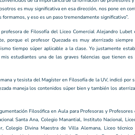
convencidos de la importancia de la formación de profesores y
osotros es muy significativa en esa dirección, nos pone en con
s formamos, y eso es un paso tremendamente significativo”.
, profesora de Filosofía del Liceo Comercial Alejandro Lubet
te, porque el profesor Quezada es muy aterrizado siempre 
 mismo tiempo súper aplicable a la clase. Yo justamente esta
 mis estudiantes una de las graves falencias que tienen es
emana y tesista del Magíster en Filosofía de la UV, indicó por 
uezada maneja los contenidos súper bien y también los aterriz
rgumentación Filosófica en Aula para Profesoras y Profesores 
acional Santa Ana, Colegio Manantial, Instituto Nacional, Lic
r, Colegio Divina Maestra de Villa Alemana, Liceo técnico 