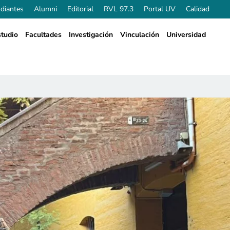
diantes
Alumni
Editorial
RVL 97.3
Portal UV
Calidad
tudio
Facultades
Investigación
Vinculación
Universidad