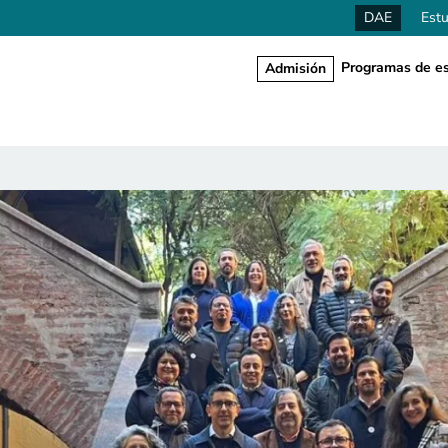
DAE
Estu
Programas de es
Admisión