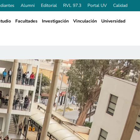
diantes
Alumni
Editorial
RVL 97.3
Portal UV
Calidad
tudio
Facultades
Investigación
Vinculación
Universidad