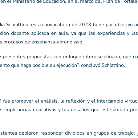
 con el Ministerio de Educación, en el marco del Plan de Fortal
a Schiattino, esta convocatoria de 2023 tiene por objetivo p
ación docente aplicada en aula, ya que las experiencias y la
os procesos de enseñanza-aprendizaje.
y presentes propuestas con enfoque interdisciplinario, que c
iento que haga posible su ejecución”, concluyó Schiattino.
fue promover el análisis, la reflexión y el intercambio virtu
sus implicancias educativas y los desafíos que este ámbito pr
istentes debieron responder divididos en grupos de trabajo: 