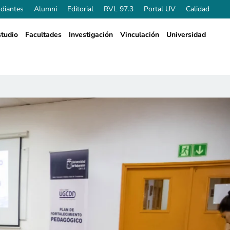
diantes
Alumni
Editorial
RVL 97.3
Portal UV
Calidad
tudio
Facultades
Investigación
Vinculación
Universidad