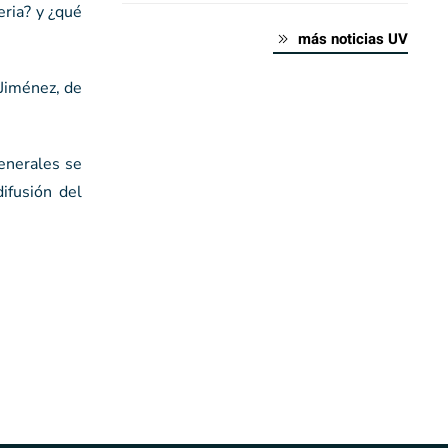
eria? y ¿qué
más noticias UV
 Jiménez, de
generales se
ifusión del