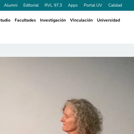
Alumni
Editorial
RVL 97.3
Apps
Portal UV
Calidad
tudio
Facultades
Investigación
Vinculación
Universidad