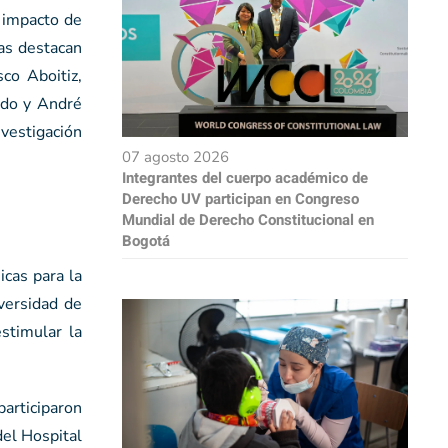
l impacto de
tas destacan
co Aboitiz,
ado y André
nvestigación
07 agosto 2026
Integrantes del cuerpo académico de
Derecho UV participan en Congreso
Mundial de Derecho Constitucional en
Bogotá
icas para la
versidad de
estimular la
articiparon
del Hospital