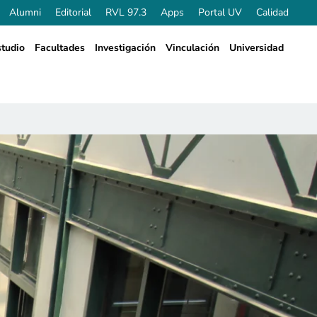
Alumni
Editorial
RVL 97.3
Apps
Portal UV
Calidad
tudio
Facultades
Investigación
Vinculación
Universidad