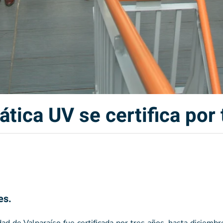
ática UV se certifica por
es.
dad de Valparaíso fue certificada por tres años, hasta diciemb