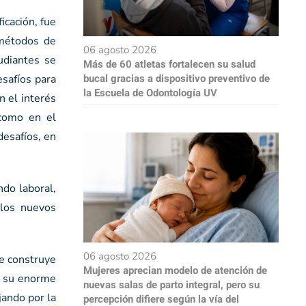
icación, fue
 métodos de
06 agosto 2026
udiantes se
Más de 60 atletas fortalecen su salud
bucal gracias a dispositivo preventivo de
esafíos para
la Escuela de Odontología UV
n el interés
 como en el
desafíos, en
do laboral,
 los nuevos
06 agosto 2026
se construye
Mujeres aprecian modelo de atención de
ja su enorme
nuevas salas de parto integral, pero su
jando por la
percepción difiere según la vía del